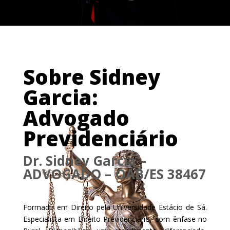
Sobre Sidney
Garcia:
Advogado
Previdenciário
Dr. Sidney Garcia –
ADVOGADO – OAB/ES 38467
Formado em Direito pela Universidade Estácio de Sá.
Especialista em Direito Previdenciário, com ênfase no