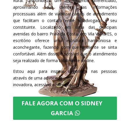
Rural. Disponibiliza um atendimento diferenciado,
aproximando seus clientes das informações
processuais além de viabilizar canais de atendimento
que facilitam o contato entre o advogado e seu
constituinte. Localizado em uma das principais
avenidas do bairro Praia da Costa, em Vila Velha/ES, o
escritório oferece uma estrutura harmoniosa e
aconchegante, fazendo com que o cliente se sinta
confortável. Além disso, é possível que o atendimento
seja realizado de forma totalmente on-line.
Estou aqui para inspirar segurança nas pessoas
através de uma advocacia
inovadora, acessível e humana.
FALE AGORA COM O SIDNEY
GARCIA